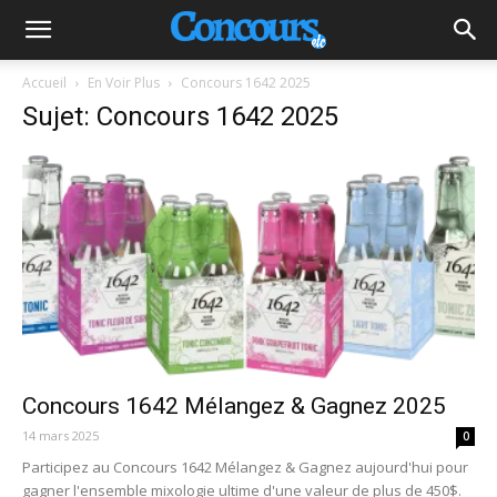
Accueil
En Voir Plus
Concours 1642 2025
Sujet: Concours 1642 2025
Concours 1642 Mélangez & Gagnez 2025
14 mars 2025
0
Participez au Concours 1642 Mélangez & Gagnez aujourd'hui pour
gagner l'ensemble mixologie ultime d'une valeur de plus de 450$.