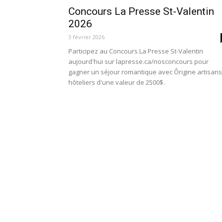
Concours La Presse St-Valentin
2026
3 février 2026
Participez au Concours La Presse St-Valentin
aujourd'hui sur lapresse.ca/nosconcours pour
gagner un séjour romantique avec Ôrigine artisans
hôteliers d'une valeur de 2500$.
Concours Radio Canada Tout Un
Matin 2026