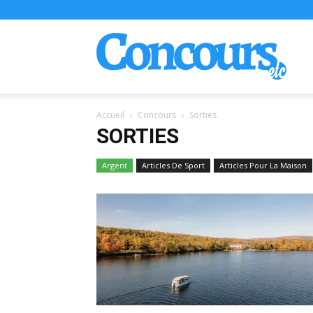
Conco
Accueil
Concours
Sorties
SORTIES
Argent
Articles De Sport
Articles Pour La Maison