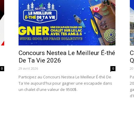
Concours Nestea Le Meilleur É-thé
C
De Ta Vie 2026
Q
29 avril 2026
20
0
0
Participez au Concours Nestea Le Meilleur É-thé De
Pa
Ta Vie aujourd'hui pour gagner une escapade dans
20
un chalet d'une valeur de 9500$.
ga
d'