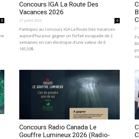
Concours IGA La Route Des
C
Vacances 2026
B
C
27 juillet 2026
0
0
21
Participez au Concours IGA La Route Des Vacances
mne
aujourd'hui pour gagner un forfait escapade de 2
Pa
semaines en van électrique d'une valeur de 6
Bo
165,50$.
po
so
Concours Radio Canada Le
C
Gouffre Lumineux 2026 (Radio-
C