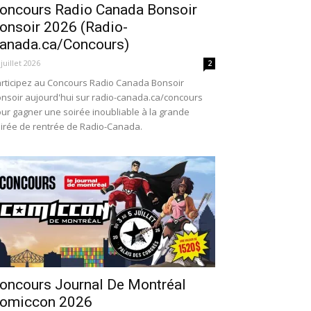
oncours Radio Canada Bonsoir
onsoir 2026 (Radio-
anada.ca/Concours)
 juillet 2026
2
rticipez au Concours Radio Canada Bonsoir
nsoir aujourd'hui sur radio-canada.ca/concours
ur gagner une soirée inoubliable à la grande
irée de rentrée de Radio-Canada.
oncours Journal De Montréal
omiccon 2026