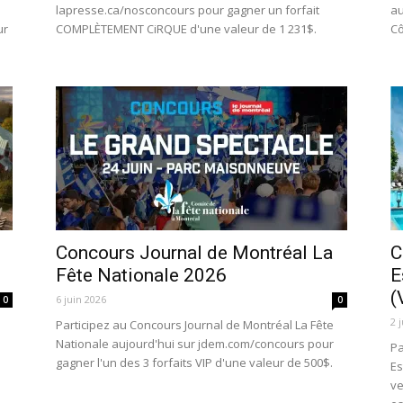
lapresse.ca/nosconcours pour gagner un forfait
au
ur
COMPLÈTEMENT CiRQUE d'une valeur de 1 231$.
Cô
Concours Journal de Montréal La
C
Fête Nationale 2026
E
(
6 juin 2026
0
0
2 
Participez au Concours Journal de Montréal La Fête
Nationale aujourd'hui sur jdem.com/concours pour
Pa
gagner l'un des 3 forfaits VIP d'une valeur de 500$.
Es
ve