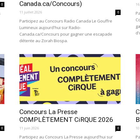
Canada.ca/Concours)
16
0
11 juillet 2026
0
s
Pa
Co
Participez au Concours Radio Canada Le Gouffre
ga
Lumineux aujourd'hui sur Radio-
d'
Canada.ca/Concours pour gagner une escapade
détente au Zorah Biospa.
Concours La Presse
C
COMPLÈTEMENT CiRQUE 2026
B
11 juin 2026
10
0
0
Participez au Concours La Presse aujourd'hui sur
Pa