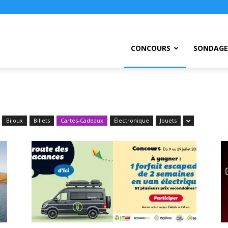
ursEtc
CONCOURS
SONDAGE
Bijoux
Billets
Cartes-Cadeaux
Électronique
Jouets