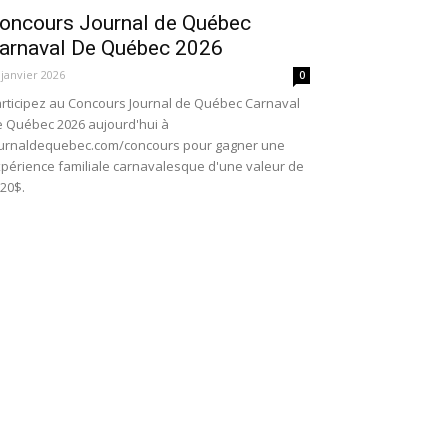
oncours Journal de Québec
arnaval De Québec 2026
 janvier 2026
0
rticipez au Concours Journal de Québec Carnaval
 Québec 2026 aujourd'hui à
urnaldequebec.com/concours pour gagner une
périence familiale carnavalesque d'une valeur de
20$.
oncours En Direct De l’Univers Du
our De l’An 2025