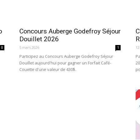
o
Concours Auberge Godefroy Séjour
C
Douillet 2026
R
5 mars 2026
12
0
1
Participez au Concours Auberge Godefroy Séjour
Pa
Douillet aujourd'hui pour gagner un Forfait Café-
20
Couette d'une valeur de 430$.
po