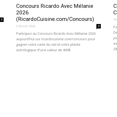
Concours Ricardo Avec Mélanie
C
2026
C
(RicardoCuisine.com/Concours)
19
0
2 février 2026
0
Pa
De
Participez au Concours Ricardo Avec Mélanie 2026
jo
aujourd'hui sur ricardocuisine.com/concours pour
ex
gagner votre carte du ciel et votre plante
28
astrologique d'une valeur de 400$.
Concours 98.5 Gagnez Vos Places
C
2026 (985fm.ca/Concours)
J