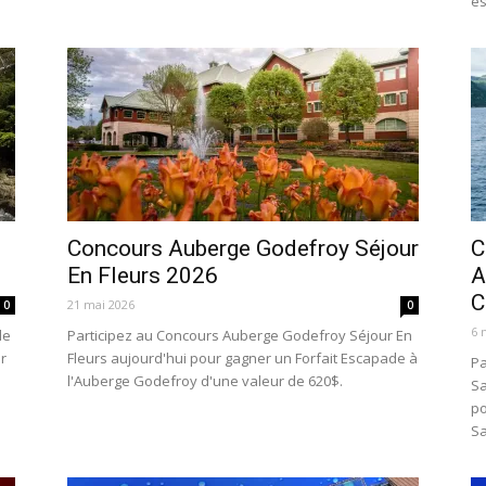
es
Concours Auberge Godefroy Séjour
C
En Fleurs 2026
A
C
21 mai 2026
0
0
6 
de
Participez au Concours Auberge Godefroy Séjour En
r
Fleurs aujourd'hui pour gagner un Forfait Escapade à
Pa
l'Auberge Godefroy d'une valeur de 620$.
Sa
po
Sa