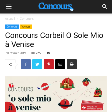
Accueil
Concours
Concours
Voyages
Concours Corbeil O Sole Mio
à Venise
10 février 2019
225
3