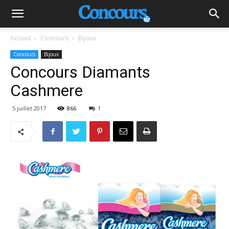
Accueil
Concours
Bijoux
Concours
Bijoux
Concours Diamants
Cashmere
5 juillet 2017
866
1