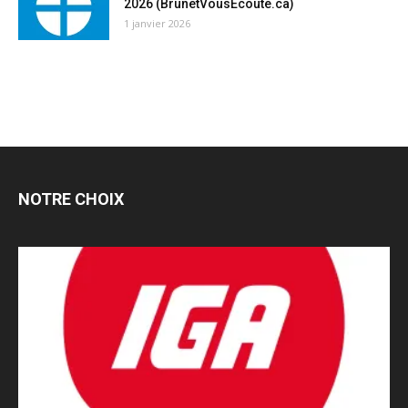
2026 (BrunetVousEcoute.ca)
1 janvier 2026
NOTRE CHOIX