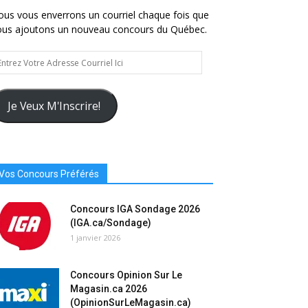
us vous enverrons un courriel chaque fois que
ous ajoutons un nouveau concours du Québec.
trez
tre
resse
urriel
Je Veux M'Inscrire!
Vos Concours Préférés
Concours IGA Sondage 2026
(IGA.ca/Sondage)
1 janvier 2026
Concours Opinion Sur Le
Magasin.ca 2026
(OpinionSurLeMagasin.ca)