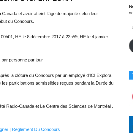
No
n
u Canada et avoir atteint l’âge de majorité selon leur
début du Concours.
En
Vo
00h01, HE le 8 décembre 2017 à 23h59, HE le 4 janvier
Ad
Co
Ici
n par personne par jour.
 après la clôture du Concours par un employé d’ICI Explora
es les participations admissibles reçues pendant la Durée du
été Radio-Canada et Le Centre des Sciences de Montréal ,
gner
|
Règlement Du Concours