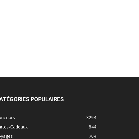
ATÉGORIES POPULAIRES
oncours
3294
artes-Cadeaux
844
oyages
704