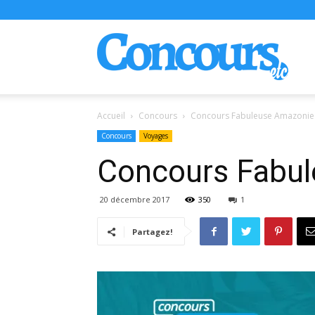
Conco
Accueil
Concours
Concours Fabuleuse Amazonie 
Concours
Voyages
Concours Fabul
20 décembre 2017
350
1
Partagez!