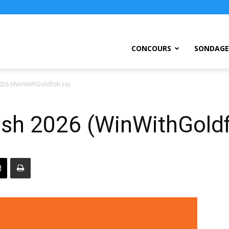
ursEtc
CONCOURS
SONDAGE
26 (WinWithGoldfish.ca)
ish 2026 (WinWithGoldf