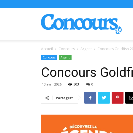
Conco
Accueil
Concours
Argent
Concours Goldfish 20
Concours
Argent
Concours Goldf
13 avril 2026
303
0
Partagez!