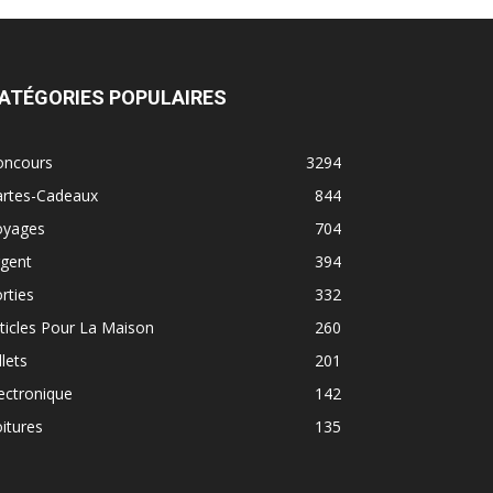
ATÉGORIES POPULAIRES
oncours
3294
artes-Cadeaux
844
oyages
704
rgent
394
rties
332
ticles Pour La Maison
260
llets
201
ectronique
142
itures
135