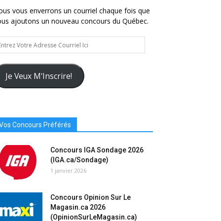
us vous enverrons un courriel chaque fois que
ous ajoutons un nouveau concours du Québec.
trez
tre
resse
urriel
Je Veux M'Inscrire!
Vos Concours Préférés
Concours IGA Sondage 2026
(IGA.ca/Sondage)
1 janvier 2026
Concours Opinion Sur Le
Magasin.ca 2026
(OpinionSurLeMagasin.ca)