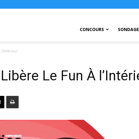
ursEtc
CONCOURS
SONDAGE
l’Intérieur
ibère Le Fun À l’Intéri