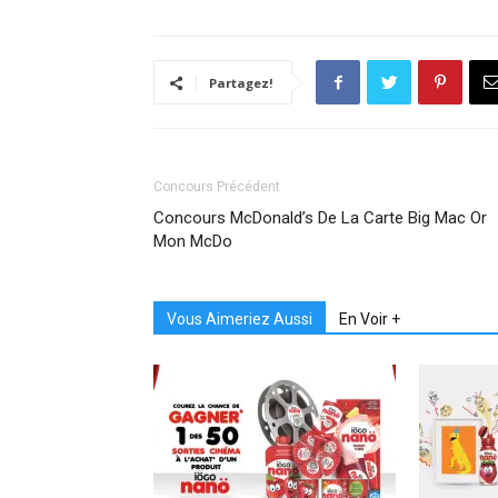
Partagez!
Concours Précédent
Concours McDonald’s De La Carte Big Mac Or
Mon McDo
Vous Aimeriez Aussi
En Voir +