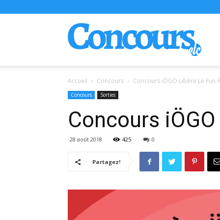
Conco
Accueil
Concours
Concours iÖGO Libère Le Fun À 
Concours
Sorties
Concours iÖGO L
28 août 2018
425
0
Partagez!