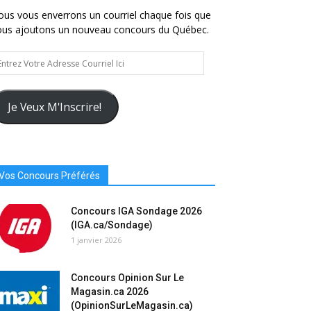
us vous enverrons un courriel chaque fois que
ous ajoutons un nouveau concours du Québec.
trez
tre
resse
urriel
Je Veux M'Inscrire!
Vos Concours Préférés
Concours IGA Sondage 2026
(IGA.ca/Sondage)
1 janvier 2026
Concours Opinion Sur Le
Magasin.ca 2026
(OpinionSurLeMagasin.ca)