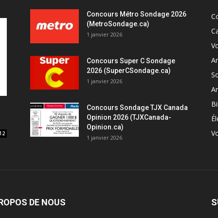
Concours Métro Sondage 2026
C
(MetroSondage.ca)
C
1 janvier 2026
V
A
Concours Super C Sondage
2026 (SuperCSondage.ca)
So
1 janvier 2026
Ar
Bi
Concours Sondage TJX Canada
Opinion 2026 (TJXCanada-
Él
Opinion.ca)
Vo
12
1 janvier 2026
PROPOS DE NOUS
S