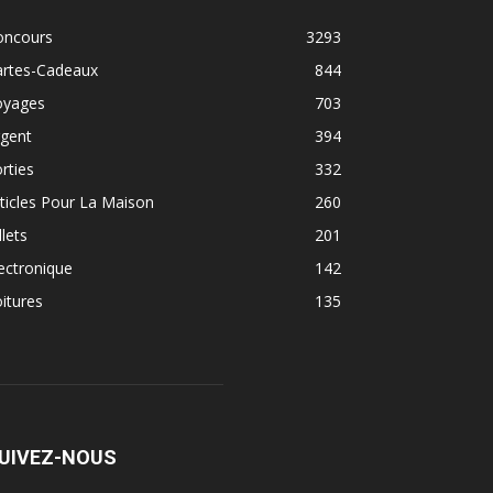
oncours
3293
artes-Cadeaux
844
oyages
703
rgent
394
rties
332
ticles Pour La Maison
260
llets
201
ectronique
142
itures
135
UIVEZ-NOUS