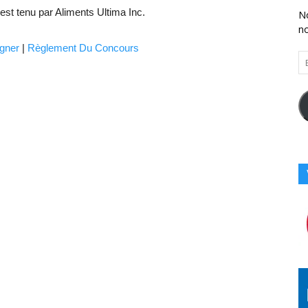
st tenu par Aliments Ultima Inc.
No
n
gner
|
Règlement Du Concours
En
Vo
Ad
Co
Ici