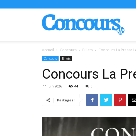
Conco
Accueil
Concours
Billets
Concours La Presse L
Concours
Billets
Concours La Pr
11 juin 2026
44
0
Partagez!