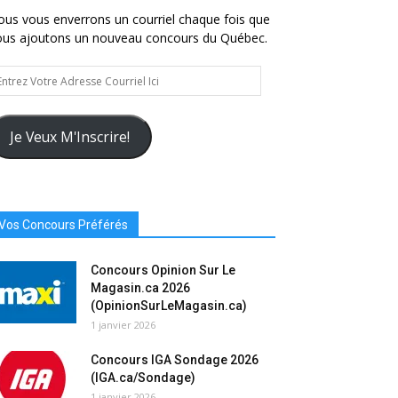
us vous enverrons un courriel chaque fois que
ous ajoutons un nouveau concours du Québec.
trez
tre
resse
urriel
Je Veux M'Inscrire!
Vos Concours Préférés
Concours Opinion Sur Le
Magasin.ca 2026
(OpinionSurLeMagasin.ca)
1 janvier 2026
Concours IGA Sondage 2026
(IGA.ca/Sondage)
1 janvier 2026