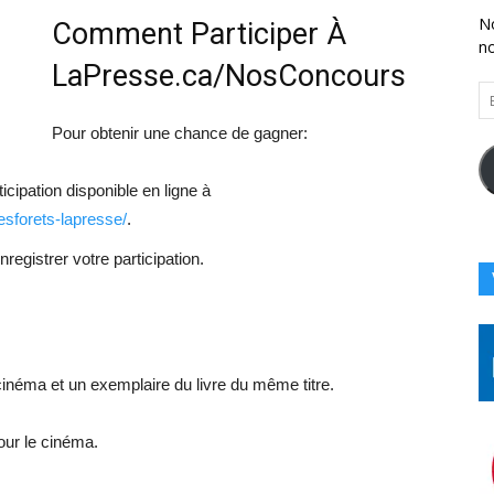
No
Comment Participer À
n
LaPresse.ca/NosConcours
En
Vo
Pour obtenir une chance de gagner:
Ad
Co
Ici
cipation disponible en ligne à
esforets-lapresse/
.
registrer votre participation.
cinéma et un exemplaire du livre du même titre.
our le cinéma.