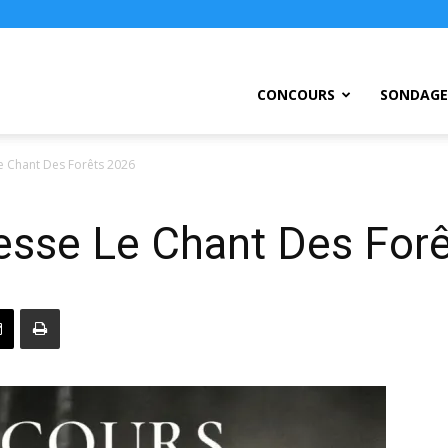
ursEtc
CONCOURS
SONDAGE
e Chant Des Forêts 2026
esse Le Chant Des For