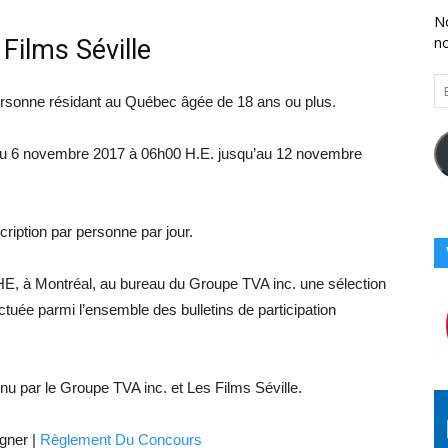
No
n
Films Séville
En
ersonne résidant au Québec âgée de 18 ans ou plus.
Vo
Ad
Co
, du 6 novembre 2017 à 06h00 H.E. jusqu’au 12 novembre
Ici
scription par personne par jour.
E, à Montréal, au bureau du Groupe TVA inc. une sélection
ectuée parmi l’ensemble des bulletins de participation
u par le Groupe TVA inc. et Les Films Séville.
gner |
Règlement Du Concours