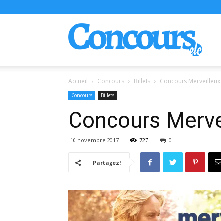
Conco
Accueil
Concours
Billets
Concours Merveilleux 
Concours
Billets
Concours Mervei
10 novembre 2017
727
0
Partagez!