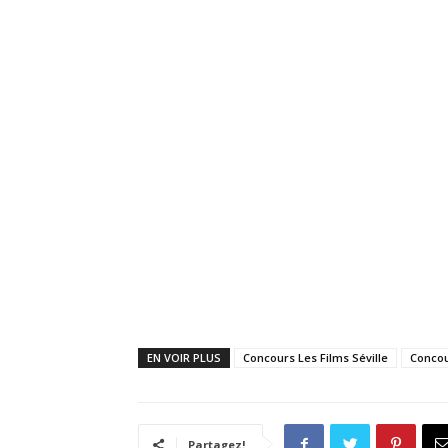
EN VOIR PLUS
Concours Les Films Séville
Concou
Partagez!