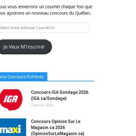
us vous enverrons un courriel chaque fois que
ous ajoutons un nouveau concours du Québec.
trez
tre
resse
urriel
Je Veux M'Inscrire!
Vos Concours Préférés
Concours IGA Sondage 2026
(IGA.ca/Sondage)
1 janvier 2026
Concours Opinion Sur Le
Magasin.ca 2026
(OpinionSurLeMagasin.ca)