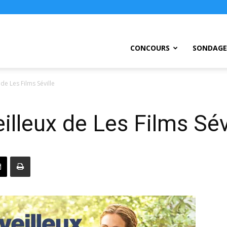
ursEtc
CONCOURS
SONDAGE
de Les Films Séville
lleux de Les Films Sév