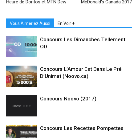
Heure de Doritos et MTN Dew
McDonald’s Canada 2017
Vous Aimeriez Aussi
En Voir +
Concours Les Dimanches Tellement
OD
Concours L’Amour Est Dans Le Pré
D’Unimat (Noovo.ca)
Concours Noovo (2017)
Concours Les Recettes Pompettes