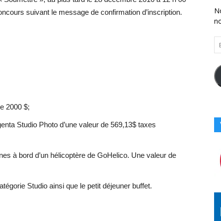
No
ncours suivant le message de confirmation d’inscription.
n
En
Vo
Ad
Co
Ici
e 2000 $;
genta Studio Photo d’une valeur de 569,13$ taxes
nnes à bord d’un hélicoptère de GoHelico. Une valeur de
gorie Studio ainsi que le petit déjeuner buffet.