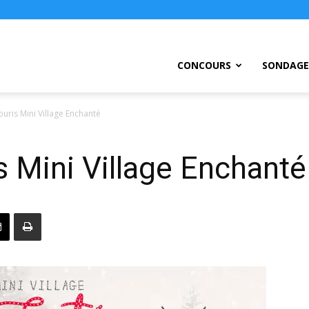
ursEtc
CONCOURS
SONDAGE
uris Mini Village Enchanté
 Mini Village Enchanté