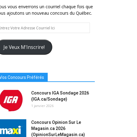
us vous enverrons un courriel chaque fois que
ous ajoutons un nouveau concours du Québec.
trez
tre
resse
urriel
Je Veux M'Inscrire!
Vos Concours Préférés
Concours IGA Sondage 2026
(IGA.ca/Sondage)
1 janvier 2026
Concours Opinion Sur Le
Magasin.ca 2026
(OpinionSurLeMagasin.ca)