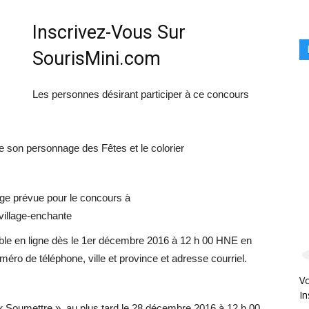
Inscrivez-Vous Sur
SourisMini.com
Les personnes désirant participer à ce concours
de son personnage des Fêtes et le colorier
page prévue pour le concours à
village-enchante
nible en ligne dès le 1er décembre 2016 à 12 h 00 HNE en
éro de téléphone, ville et province et adresse courriel.
Vo
In
on « Soumettre », au plus tard le 28 décembre 2016 à 12 h 00