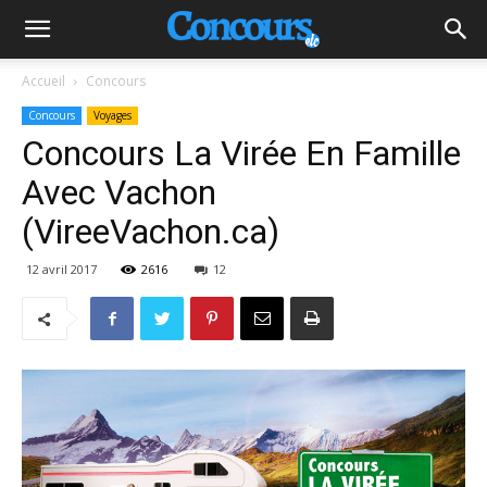
Accueil
Concours
Concours
Voyages
Concours La Virée En Famille
Avec Vachon
(VireeVachon.ca)
12 avril 2017
2616
12