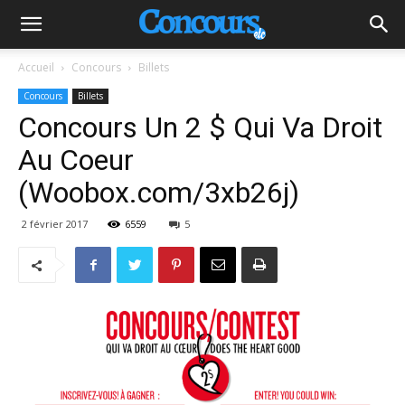
Accueil
Concours
Billets
Concours
Billets
Concours Un 2 $ Qui Va Droit
Au Coeur
(Woobox.com/3xb26j)
2 février 2017
6559
5