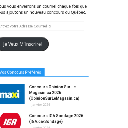
us vous enverrons un courriel chaque fois que
ous ajoutons un nouveau concours du Québec.
trez
tre
resse
urriel
Je Veux M'Inscrire!
Vos Concours Préférés
Concours Opinion Sur Le
Magasin.ca 2026
(OpinionSurLeMagasin.ca)
1 janvier 2026
Concours IGA Sondage 2026
(IGA.ca/Sondage)
1 janvier 2026