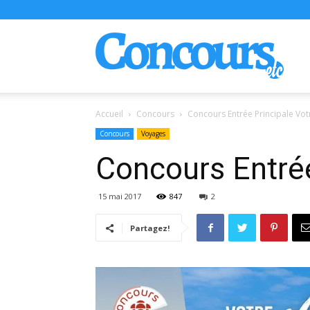
Conco
Accueil
Concours
Concours Entrée Principale Vot
Concours
Voyages
Concours Entrée
15 mai 2017
847
2
Partagez!