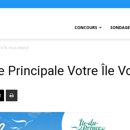
ursEtc
CONCOURS
SONDAGE
re Île Vous Attend
 Principale Votre Île V