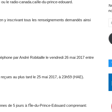
le ou le radio-canada.ca/ile-du-prince-edouard.
No
n
el en y inscrivant tous les renseignements demandés ainsi
En
Vo
Ad
Co
Ici
 téléphone par André Robitaille le vendredi 26 mai 2017 entre
re reçues au plus tard le 25 mai 2017, à 23h59 (HAE).
nes de 5 jours à l’Île-du-Prince-Edouard comprenant: