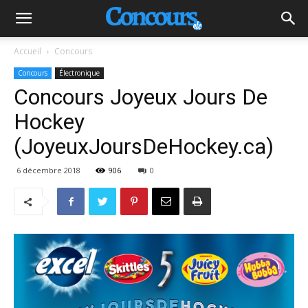
Accueil
Concours
Concours
Électronique
Concours Joyeux Jours De
Hockey
(JoyeuxJoursDeHockey.ca)
6 décembre 2018
906
0