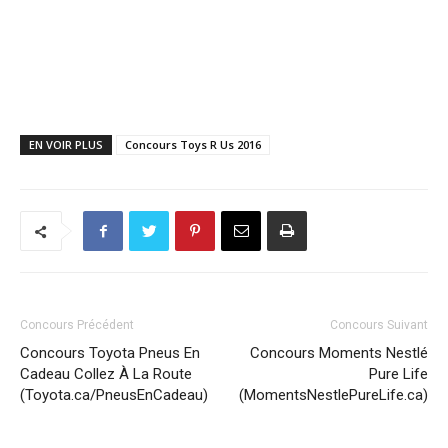
EN VOIR PLUS
Concours Toys R Us 2016
Concours Précédent
Concours Suivant
Concours Toyota Pneus En
Concours Moments Nestlé
Cadeau Collez À La Route
Pure Life
(Toyota.ca/PneusEnCadeau)
(MomentsNestlePureLife.ca)