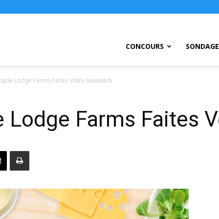
ursEtc
CONCOURS
SONDAGE
aple Lodge Farms Faites Votre Sandwich
 Lodge Farms Faites V