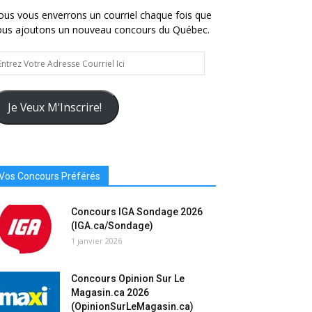
us vous enverrons un courriel chaque fois que
ous ajoutons un nouveau concours du Québec.
trez
tre
resse
urriel
Je Veux M'Inscrire!
Vos Concours Préférés
Concours IGA Sondage 2026
(IGA.ca/Sondage)
1 janvier 2026
Concours Opinion Sur Le
Magasin.ca 2026
(OpinionSurLeMagasin.ca)