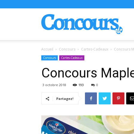
Conco
Accueil
Concours
Cartes-Cadeaux
Concours M
Concours
Cartes-Cadeaux
Concours Maple
3 octobre 2018
193
0
Partagez!