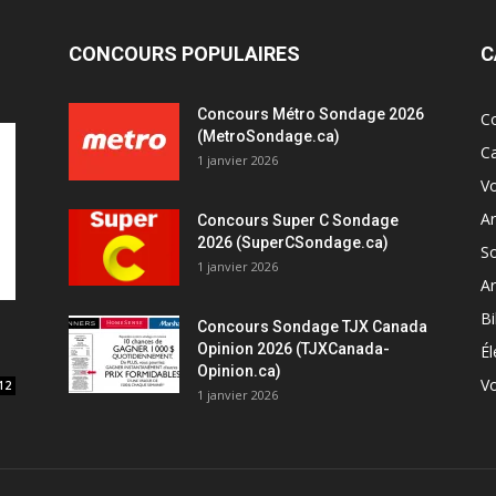
CONCOURS POPULAIRES
C
Concours Métro Sondage 2026
C
(MetroSondage.ca)
C
1 janvier 2026
V
A
Concours Super C Sondage
2026 (SuperCSondage.ca)
So
1 janvier 2026
Ar
Bi
Concours Sondage TJX Canada
Opinion 2026 (TJXCanada-
Él
Opinion.ca)
Vo
12
1 janvier 2026