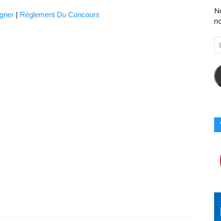
No
gner
|
Règlement Du Concours
n
En
Vo
Ad
Co
Ici