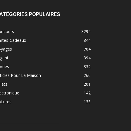
ATÉGORIES POPULAIRES
oncours
3294
artes-Cadeaux
844
oyages
704
rgent
394
rties
332
ticles Pour La Maison
260
llets
201
ectronique
142
itures
135