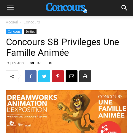
Accueil
Concours
Concours
Sorties
Concours SB Privileges Une
Famille Animée
9 juin 2018
346
0