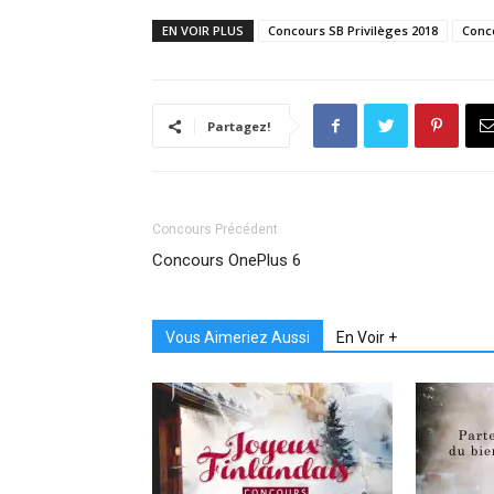
EN VOIR PLUS
Concours SB Privilèges 2018
Conc
Partagez!
Concours Précédent
Concours OnePlus 6
Vous Aimeriez Aussi
En Voir +