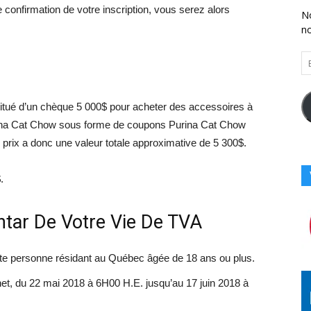
onfirmation de votre inscription, vous serez alors
No
n
En
Vo
Ad
Co
stitué d’un chèque 5 000$ pour acheter des accessoires à
Ici
urina Cat Chow sous forme de coupons Purina Cat Chow
prix a donc une valeur totale approximative de 5 300$.
.
htar De Votre Vie De TVA
te personne résidant au Québec âgée de 18 ans ou plus.
rnet, du 22 mai 2018 à 6H00 H.E. jusqu’au 17 juin 2018 à