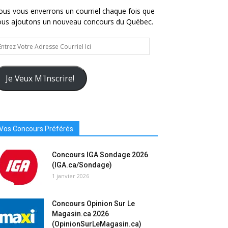
us vous enverrons un courriel chaque fois que
ous ajoutons un nouveau concours du Québec.
trez
tre
resse
urriel
Je Veux M'Inscrire!
Vos Concours Préférés
Concours IGA Sondage 2026
(IGA.ca/Sondage)
1 janvier 2026
Concours Opinion Sur Le
Magasin.ca 2026
(OpinionSurLeMagasin.ca)