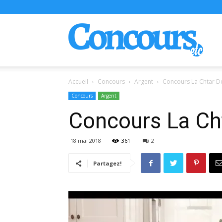
Conco
Accueil
Concours
Argent
Concours La Chtar De
Concours
Argent
Concours La Ch
18 mai 2018
361
2
Partagez!