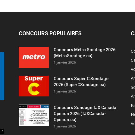
CONCOURS POPULAIRES
C
Concours Métro Sondage 2026
C
(MetroSondage.ca)
C
1 janvier 2026
V
A
Concours Super C Sondage
2026 (SuperCSondage.ca)
So
1 janvier 2026
Ar
Bi
Concours Sondage TJX Canada
Opinion 2026 (TJXCanada-
Él
Opinion.ca)
Vo
1 janvier 2026
7