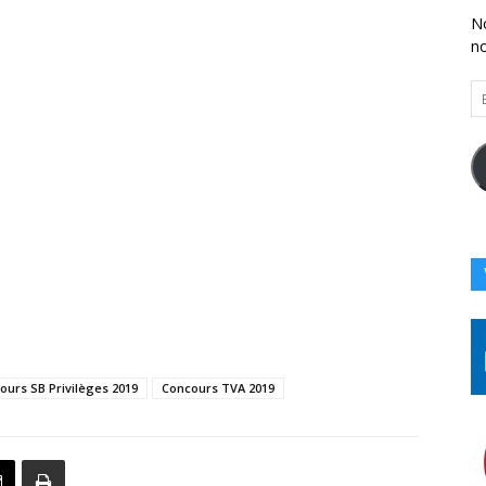
No
n
En
Vo
Ad
Co
Ici
ours SB Privilèges 2019
Concours TVA 2019