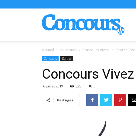
Conco
Accueil
Concours
Concours Vivez La Rentrée TVA
Concours
Sorties
Concours Vivez
6 juillet 2019
335
0
Partagez!