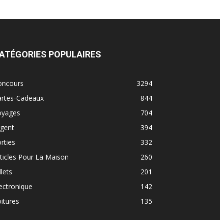
ATÉGORIES POPULAIRES
oncours
3294
artes-Cadeaux
844
oyages
704
rgent
394
rties
332
ticles Pour La Maison
260
llets
201
ectronique
142
itures
135