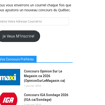
us vous enverrons un courriel chaque fois que
ous ajoutons un nouveau concours du Québec.
trez
tre
resse
urriel
Je Veux M'Inscrire!
Vos Concours Préférés
Concours Opinion Sur Le
Magasin.ca 2026
(OpinionSurLeMagasin.ca)
1 janvier 2026
Concours IGA Sondage 2026
(IGA.ca/Sondage)
1 janvier 2026