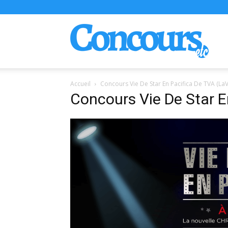
Conco
Accueil
Concours Vie De Star En Pacifica De TVA (LaV
Concours Vie De Star E