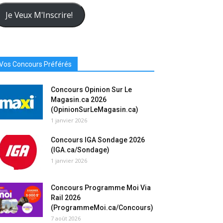
resse
urriel
Je Veux M'Inscrire!
Vos Concours Préférés
Concours Opinion Sur Le
Magasin.ca 2026
(OpinionSurLeMagasin.ca)
1 janvier 2026
Concours IGA Sondage 2026
(IGA.ca/Sondage)
1 janvier 2026
Concours Programme Moi Via
Rail 2026
(ProgrammeMoi.ca/Concours)
7 août 2026