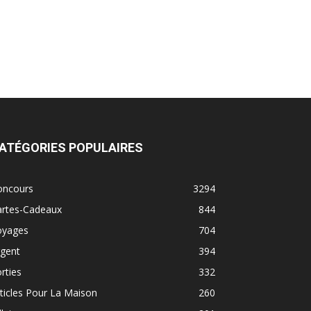
ATÉGORIES POPULAIRES
oncours
3294
artes-Cadeaux
844
oyages
704
rgent
394
rties
332
ticles Pour La Maison
260