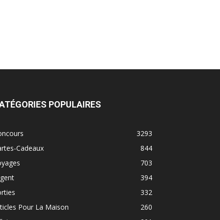
ATÉGORIES POPULAIRES
oncours
3293
artes-Cadeaux
844
oyages
703
rgent
394
rties
332
ticles Pour La Maison
260