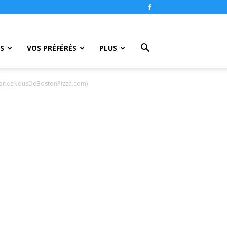
S
VOS PRÉFÉRÉS
PLUS
ParlezNousDeBostonPizza.com)