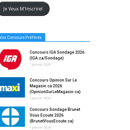
resse
urriel
Je Veux M'Inscrire!
Vos Concours Préférés
Concours IGA Sondage 2026
(IGA.ca/Sondage)
1 janvier 2026
Concours Opinion Sur Le
Magasin.ca 2026
(OpinionSurLeMagasin.ca)
1 janvier 2026
Concours Sondage Brunet
Vous Ecoute 2026
(BrunetVousEcoute.ca)
1 janvier 2026