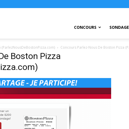
ursEtc
CONCOURS
SONDAGE
6 (ParlezNousDeBostonPizza.com)
Concours Parlez-Nous De Boston Pizza (
De Boston Pizza
izza.com)