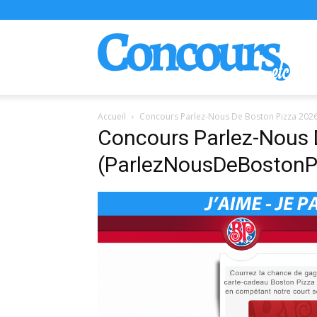
Conco
Accueil
Concours Parlez-Nous De Boston Pizza 202
Concours Parlez-Nous 
(ParlezNousDeBostonP